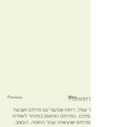
Previous
Next
Flowers and seven 
זר עגול, דחוס וצבעוני עם פרחים ושבעת
המינים. הפרחים הותאמו במיוחד לשזירת
הפרחים שנעשתה עבור החופה. העיצוב